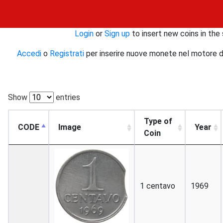
Login
or
Sign up
to insert new coins in the 
Accedi
o
Registrati
per inserire nuove monete nel motore di r
Show
entries
Type of
CODE
Image
Year
Coin
1 centavo
1969