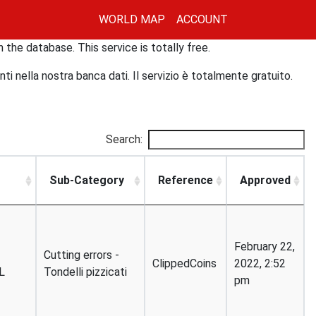
(current)
(current)
WORLD MAP
ACCOUNT
n the database. This service is totally free.
i nella nostra banca dati. Il servizio è totalmente gratuito.
Search:
Sub-Category
Reference
Approved
T
February 22,
Cutting errors -
ClippedCoins
2022, 2:52
L
Tondelli pizzicati
pm