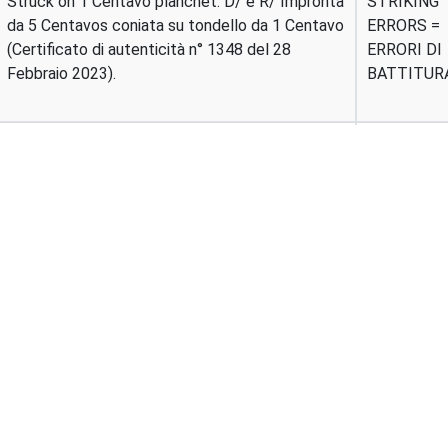
Struck on 1 Centavo planchet. D/ e R/ Impronta
STRIKING
da 5 Centavos coniata su tondello da 1 Centavo
ERRORS =
(Certificato di autenticità n° 1348 del 28
ERRORI DI
Febbraio 2023).
BATTITUR
D/ Linea di metallo parte dal bordo a ore 9.00 e
DIE ERROR
arriva fino al muso del cavallo. (Last update
ERRORI SU
1/04/2021).
CONI
STRIKING
D/ e R/ Impronta lievemente decentrata. (Last
ERRORS =
update 1/04/2021).
ERRORI DI
BATTITUR