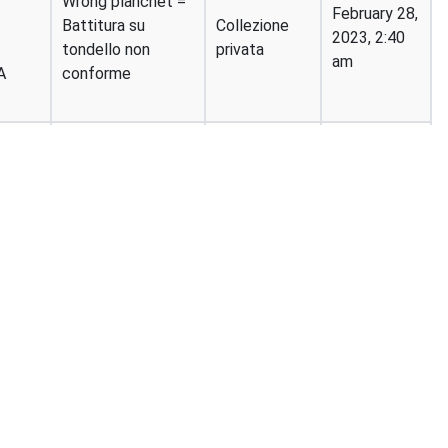
Wrong planchet =
February 28,
Battitura su
Collezione
2023, 2:40
tondello non
privata
am
A
conforme
S =
Die crack =
Collezione
I
Frattura del conio
Graziani
semplice
Off center strike
Collezione
= Battitura
Graziani
decentrata
A