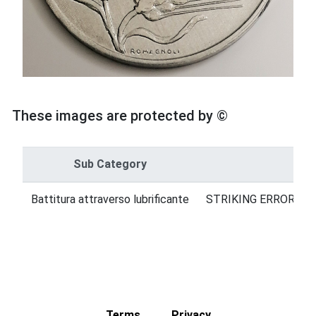
These images are protected by ©
Sub Category
Cat
Battitura attraverso lubrificante
STRIKING ERRORS = 
Terms
Privacy